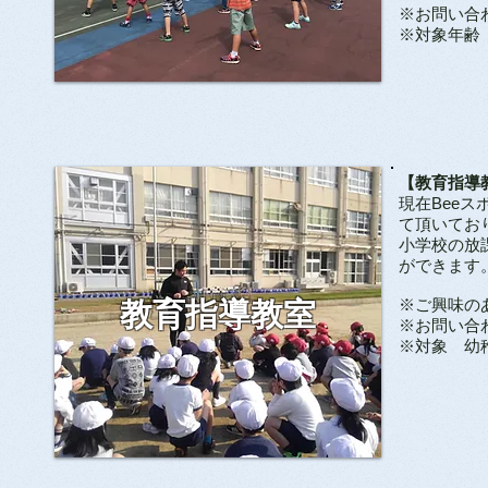
​※お問い合
​※対象年
【教育指導
現在
Bee
ス
て頂いてお
小学校の放
ができます
※ご興味の
教育指導教室
​※お問い合
​※対象 