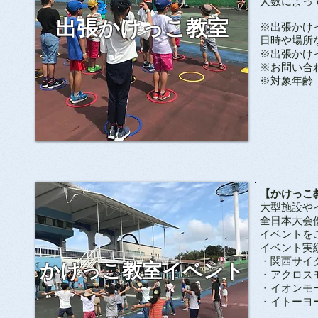
人数によっ
出張かけっこ教室
※出張かけ
日時や場所
​※出張か
​※お問い合
​※対象年
【かけっこ
大型施設や
​全日本大
​イベント
イベント実
・関西サイ
​かけっこ教室イベント
​・アクロス
・イオンモ
・イトーヨ