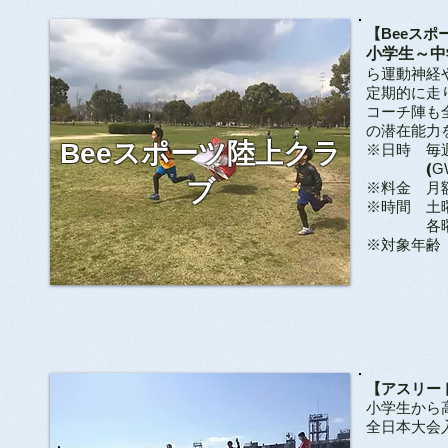
【Beeス
小学生～中
ら運動神経
​定期的に
コーチ陣も
の潜在能力
Beeスポーツ陸上クラ
※日時 毎
(
G
ブ
​※料金 月
​※時間 土
各曜日ご
​※対象年
【アスリー
小学生から
​全日本大