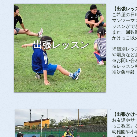
【出張レッ
ご希望の日
マンツーマ
ッスンがで
また、回数
かけっこ以
出張レッスン
※個別レッ
や場所など
​※お問い合
​※レッス
​※対象年
【出張かけ
お友達やサ
っこ教室』
幼稚園や小