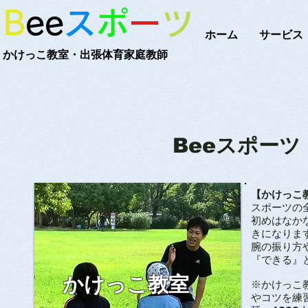
B
ee
ス
ポ
ー
ツ
ホーム
サービス
かけっこ教室・出張体育家庭教師
Beeスポー
【かけっこ
スポーツの
初めはなか
きになりま
腕の振り方
『できる』
かけっこ教室
※かけっこ
やコツを練