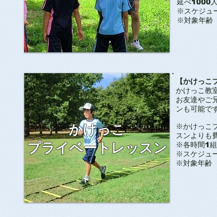
延べ100
​※スケジュ
​※対象年齢
【かけっこ
かけっこ教
お友達やご
ンも可能で
かけっこ
※かけっこ
スンよりも
プライベートレッスン
​※各時間1
​※スケジュ
​※対象年齢