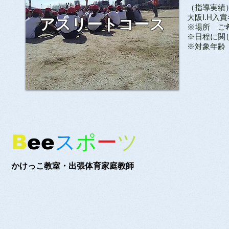
（指導実績
大阪
I.H
入賞
​アスリートコース
※場所 ご
※日程に関
​※対象年
B
ee
ス
ポ
ー
ツ
かけっこ教室・出張体育家庭教師